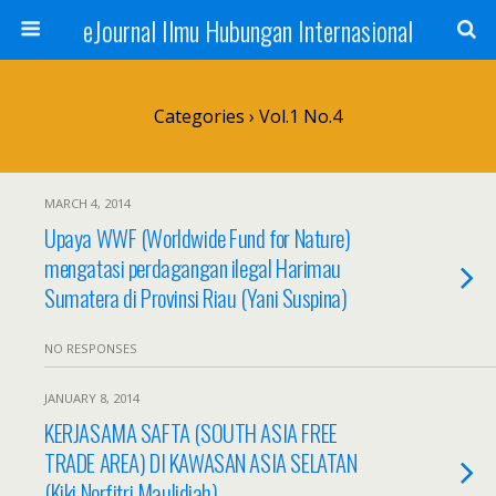
eJournal Ilmu Hubungan Internasional
Categories ›
Vol.1 No.4
MARCH 4, 2014
Upaya WWF (Worldwide Fund for Nature)
mengatasi perdagangan ilegal Harimau
Sumatera di Provinsi Riau (Yani Suspina)
NO RESPONSES
JANUARY 8, 2014
KERJASAMA SAFTA (SOUTH ASIA FREE
TRADE AREA) DI KAWASAN ASIA SELATAN
(Kiki Norfitri Maulidiah)