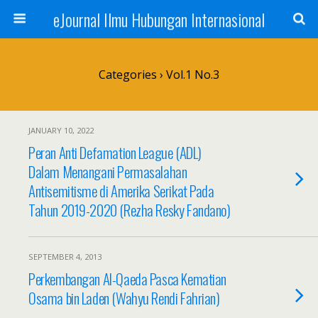
eJournal Ilmu Hubungan Internasional
Categories ›
Vol.1 No.3
JANUARY 10, 2022
Peran Anti Defamation League (ADL)
Dalam Menangani Permasalahan
Antisemitisme di Amerika Serikat Pada
Tahun 2019-2020 (Rezha Resky Fandano)
SEPTEMBER 4, 2013
Perkembangan Al-Qaeda Pasca Kematian
Osama bin Laden (Wahyu Rendi Fahrian)