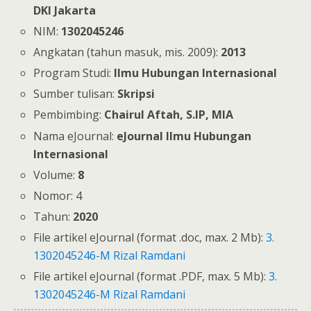
DKI Jakarta
NIM:
1302045246
Angkatan (tahun masuk, mis. 2009):
2013
Program Studi:
Ilmu Hubungan Internasional
Sumber tulisan:
Skripsi
Pembimbing:
Chairul Aftah, S.IP, MIA
Nama eJournal:
eJournal Ilmu Hubungan
Internasional
Volume:
8
Nomor: 4
Tahun:
2020
File artikel eJournal (format .doc, max. 2 Mb):
3.
1302045246-M Rizal Ramdani
File artikel eJournal (format .PDF, max. 5 Mb):
3.
1302045246-M Rizal Ramdani