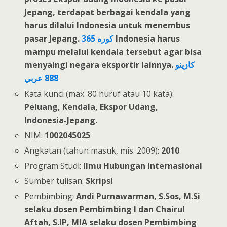
Jepang, terdapat berbagai kendala yang
harus dilalui Indonesia untuk menembus
pasar Jepang.
365 كوره
Indonesia harus
mampu melalui kendala tersebut agar bisa
menyaingi negara eksportir lainnya.
كازينو
888 عربي
Kata kunci (max. 80 huruf atau 10 kata):
Peluang, Kendala, Ekspor Udang,
Indonesia-Jepang.
NIM:
1002045025
Angkatan (tahun masuk, mis. 2009):
2010
Program Studi:
Ilmu Hubungan Internasional
Sumber tulisan:
Skripsi
Pembimbing:
Andi Purnawarman, S.Sos, M.Si
selaku dosen Pembimbing I dan Chairul
Aftah, S.IP, MIA selaku dosen Pembimbing